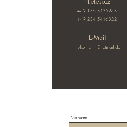
Telefon:
+49 176 34352431
+49 234 54463221
E-Mail:
julia-martin@hotmail.de
Vorname